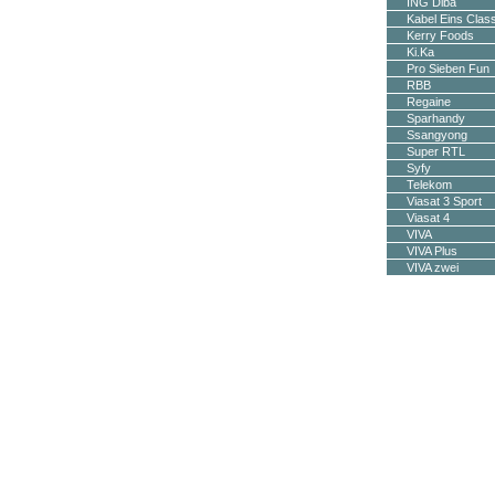
ING Diba
Kabel Eins Clas
Kerry Foods
Ki.Ka
Pro Sieben Fun
RBB
Regaine
Sparhandy
Ssangyong
Super RTL
Syfy
Telekom
Viasat 3 Sport
Viasat 4
VIVA
VIVA Plus
VIVA zwei