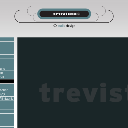
tung
em
nel
rscher
DVD
ilmfabrik