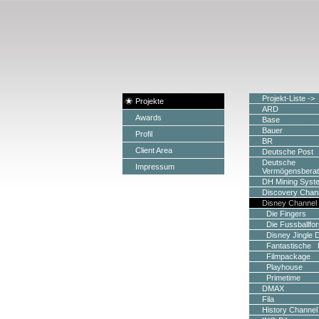
Projekt-Liste ->
Projekte
ARD
Awards
Base
Bauer
Profil
BR
Client Area
Deutsche Post
Deutsche
Impressum
Vermögensbera
DH Mining Syst
Discovery Chan
Disney Channel
Die Fingers
Die Fussballfo
Disney Jingle 
Fantastische F
Filmpackage
Playhouse
Primetime
DMAX
Fila
History Channel