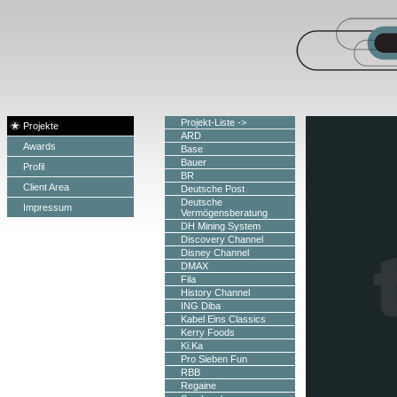
Projekt-Liste ->
Projekte
ARD
Awards
Base
Bauer
Profil
BR
Client Area
Deutsche Post
Deutsche
Impressum
Vermögensberatung
DH Mining System
Discovery Channel
Disney Channel
DMAX
Fila
History Channel
ING Diba
Kabel Eins Classics
Kerry Foods
Ki.Ka
Pro Sieben Fun
RBB
Regaine