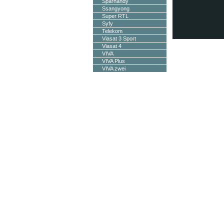
Sparhandy
Ssangyong
Super RTL
Syfy
Telekom
Viasat 3 Sport
Viasat 4
VIVA
VIVA Plus
VIVA zwei